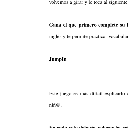
volvemos a girar y le toca al siguiente
Gana el que primero complete su l
inglés y te permite practicar vocabula
JumpIn
Este juego es más difícil explicarlo
niñ@.
En cada reto deberás colocar las se