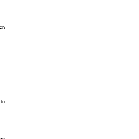
 en
 tu
den