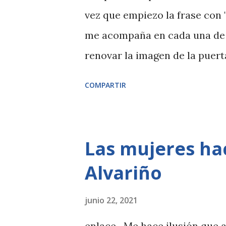
con una máquina de escribir 
vez que empiezo la frase con 
publiqué los mejores podcast
me acompaña en cada una de m
encuentro con esta maravilla:
renovar la imagen de la puert
tartas , no sabría cual elegir. E
de Mónica y Rachel en la seri
COMPARTIR
que es dar una nueva imagen a
Las mujeres hac
Alvariño
junio 22, 2021
enlace Me hace ilusión que a