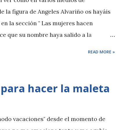
 la figura de Angeles Alvariño os hayáis
 en la sección " Las mujeres hacen
ce que su nombre haya salido a la
lleva su nombre sea una pieza clave en
READ MORE »
las dos criaturas que marcharon con su
tristeza saber que existen personas
or y sufrimiento.
 para hacer la maleta
modo vacaciones" desde el momento de