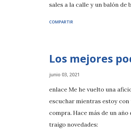
sales a la calle y un balón de
evitar das un par de botecitos
COMPARTIR
tiro, un triplete si te lanzas.
balón de fútbol se cruza por
adelante, que a por el autobú
Los mejores po
para alcanzar ese pase perdid
esos niñ@s no han pensado qu
junio 03, 2021
como a un jovenzuelo molón. Y
enlace Me he vuelto una afici
saltar a la comba como una ca
escuchar mientras estoy con t
apetezca si no porque tu hij@
compra. Hace más de un año 
tobogán del que dudas si entrar
traigo novedades: