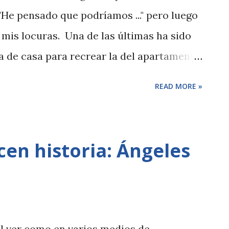
retro que además funciona. Este mes
"He pensado que podríamos ..." pero luego
 para escuchar y de repente me
is locuras. Una de las últimas ha sido
 "De eso no se habla" Flipa con estas
a de casa para recrear la del apartamento
n la secci...
e Friends. Si quieres saber lo sencillo
READ MORE »
 las puertas de casa, sigue leyendo.
en historia: Ángeles
l ver como en varios medios de