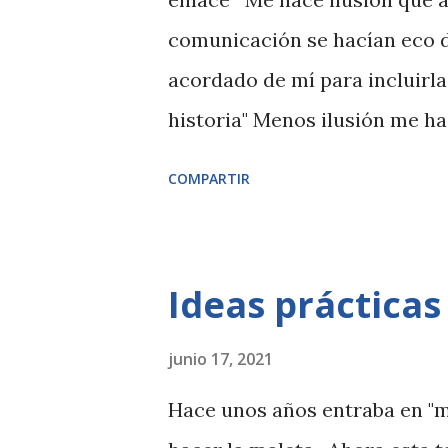
comunicación se hacían eco de
acordado de mí para incluirla
historia" Menos ilusión me ha
palestra porque el buque que 
COMPARTIR
descubrir que ha pasado con 
padre en barco. Me da mucha 
capaces de inflingir tanto dol
Ideas prácticas
junio 17, 2021
Hace unos años entraba en "