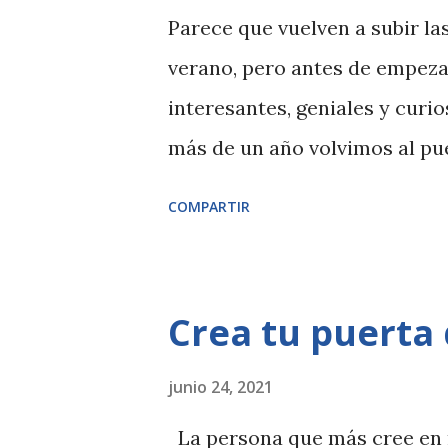
d
Parece que vuelven a subir l
a
verano, pero antes de empeza
s
interesantes, geniales y curi
más de un año volvimos al p
y para los salvajitos es un pl
COMPARTIR
Leer a Sol siempre es un rega
interesantes como el Premio 
Humanidades es un plus. El o
Crea tu puerta 
¡¡ ¿¿Bañadores de niña con rel
una mamá lo ha denunciado e
junio 24, 2021
encantan y algunos son ideal
La persona que más cree en 