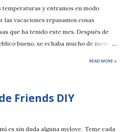
as temperaturas y entramos en modo
r las vacaciones repasamos cosas
osas que ha tenido este mes. Después de
ueblico bueno, se echaba mucho de menos
anazo ir para poder moverse con libertad.
READ MORE »
lo pero si encima te trae personas
Princesa de Asturias de Comunicación y
tro día lo comentaba yo con unas amigas.
de Friends DIY
leno?? !! No doy crédito. Por lo que se ve
n redes. ¿Te apetece un puzzle? A mi me
es para decorar. Lego vuelve a sorprender
mí es sin duda alguna mylove. Teme cada