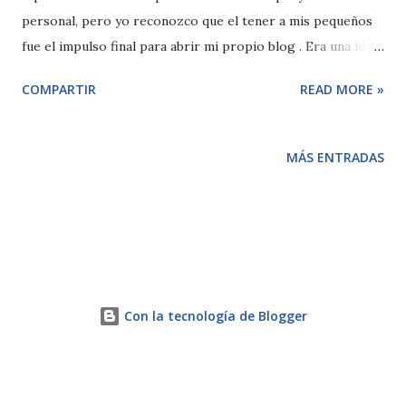
personal, pero yo reconozco que el tener a mis pequeños
fue el impulso final para abrir mi propio blog . Era una idea
a la que le estuve dando vueltas mucho tiempo, más del
COMPARTIR
READ MORE »
necesario, porque quizás he empezado en el momento en
el que los blogs ya apenas se leen, pero aún así contínuo
porque es mi reto personal. Además de abrir una pequeña
MÁS ENTRADAS
ventana al mundo de nuestra vida en familia para mí es un
espacio donde poder expresarme, donde me esfuerzo por
cada semana intentar traer algo divertido o interesante
pero sobre todo que inspire. Y tener un pequeño espacio
donde el día de mañana mis pequeños puedan ver un
poquito de nuestros primeros años. Así que a lo mejor tus
Con la tecnología de Blogger
hijos han sido ese impulso que necesitabas para hacer algo
diferente, piensa si es así o si quizás es el momento para
dar salida a ese proyecto que tienes en mente, no hace falta
que ...