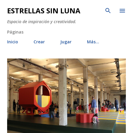
Ir al contenido principal
ESTRELLAS SIN LUNA
Espacio de inspiración y creatividad.
Páginas
Inicio
Crear
Jugar
Más…
E
n
t
r
a
d
a
s