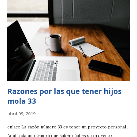
quedo con las noches de verano en vacaciones y dormirme
escuchando en bucle a Mecano . La música en inglés llego
de la mano de mi hermano mayor con el melenudo de Kurt
Cobain . Buf! y así puedo tirarme un buen rato, con todos
esos recuerdos musicales que me han influenciado. Por
eso, pensé que tenía que contarte esto, para que te
esfuerces de vez en cuando en dejar en tus hijos esas
canciones que les recuerden a ti.
Razones por las que tener hijos
mola 33
abril 09, 2019
enlace La razón número 33 es tener un proyecto personal .
Aquí cada uno tendrá que saber cúal es su proyecto