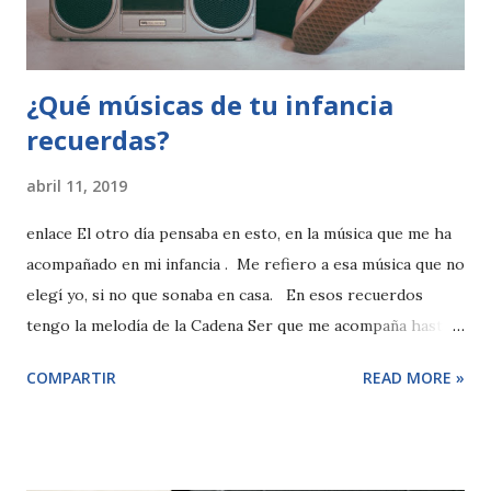
¿Qué músicas de tu infancia
recuerdas?
abril 11, 2019
enlace El otro día pensaba en esto, en la música que me ha
acompañado en mi infancia . Me refiero a esa música que no
elegí yo, si no que sonaba en casa. En esos recuerdos
tengo la melodía de la Cadena Ser que me acompaña hasta
ahora, tengo a mi madre cantando "El dame veneno que
COMPARTIR
READ MORE »
quiero morir, dame veneno..." De los maravillosos viajes en
coche siempre tendré a Julio Iglesias y la emoción de
"Llueve y está mojada la carretera..." Con mi hermano
mediano tengo grandes momentos de música pero me