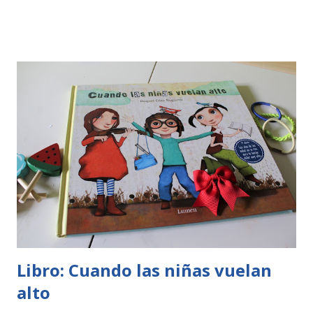
todo lo que me he terminado en estos últimos meses.
Patria ¡¡Me flipó!! Lo empecé sin esperar mucho pero me
enganchó en la primera página. Confieso que se ha colado
entre mis 5 libros preferidos. Es una novela que
corresponde a la historia de España, el conflicto de ETA
pero tratado desde el respeto y desde varios ámbitos. El
personaje de Vitori es maravilloso. 100% recomendable.
Alimentación Prebiótica Este año estamos llevando a cabo
cambios en nuestra alimentación y la alimentación
prebiótica siempre me ha llamado la atención. Te explica
como funciona nuestra flora como cuidarl...
Libro: Cuando las niñas vuelan
alto