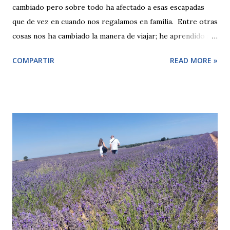
cambiado pero sobre todo ha afectado a esas escapadas
que de vez en cuando nos regalamos en familia. Entre otras
cosas nos ha cambiado la manera de viajar; he aprendido a
disfrutar con calma y que si no se llega a ver todo, pues
COMPARTIR
READ MORE »
tampoco pasa nada. Es una buena excusa para volver y si
me lo pierdo, pues me lo pierdo. Así que con esta premisa
nos fuimos a conocer el nuevo Bilbao pasando de una ciudad
industrial a ser un placer pasear por su Ría. Si te apetece
volver o conocer Bilbao aquí te dejo unas cuantas ideas
para hacer.