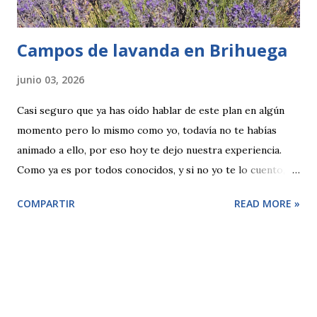
Campos de lavanda en Brihuega
junio 03, 2026
Casi seguro que ya has oído hablar de este plan en algún
momento pero lo mismo como yo, todavía no te habías
animado a ello, por eso hoy te dejo nuestra experiencia.
Como ya es por todos conocidos, y si no yo te lo cuento, en
algunos pueblos de Guadalajara en los meses de junio y
COMPARTIR
READ MORE »
julio se produce la floración de la lavanda y el pueblo se
cubre por completo por este olor. La tradición es visitar
sus campos y durante unas fechas concretas de julio, en
Brihuega, se hacen un montón de actividades para dar a
conocer el pueblo y la tradición de esta planta aromática.
Nosotros fuimos un lunes sin actividades por lo que no