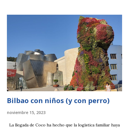
el vehículo en la parte superior para luego volver a bajar a
la entrada, está muy cerquita. La ruta es circular y si la
haces entera son unos 5 kilometros. Anes de empezar
debes tener en cuenta que al ser una ruta circular puedes
empezar por un sentido u otro. Por la parte izquierda te
encontrarás con el final del Tren Histórico de Arganda ,
nosotros tuvimos la suerte de coincidir con él, si accedes
por ese sitio luego podrás bajar a la senda que rodea la
laguna para ello debes atravesar las vías con un poco de
cuidado. O bien puedes ir hacia la derecha e iniciar allí la
ruta...
Bilbao con niños (y con perro)
noviembre 15, 2023
La llegada de Coco ha hecho que la logística familiar haya