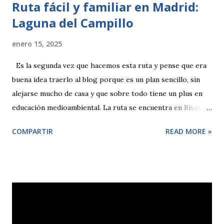
Ruta fácil y familiar en Madrid:
Laguna del Campillo
enero 15, 2025
Es la segunda vez que hacemos esta ruta y pense que era
buena idea traerlo al blog porque es un plan sencillo, sin
alejarse mucho de casa y que sobre todo tiene un plus en
educación medioambiental. La ruta se encuentra en Rivas
Vacia-Madrid con el navegador llegas sin problema
COMPARTIR
READ MORE »
poniendo Laguna El Campillo . A la entrada verás que no
están autorizado el paso de coches y que tendrás que dejar
el vehículo en la parte superior para luego volver a bajar a
la entrada, está muy cerquita. La ruta es circular y si la
haces entera son unos 5 kilometros. Anes de empezar
debes tener en cuenta que al ser una ruta circular puedes
empezar por un sentido u otro. Por la parte izquierda te