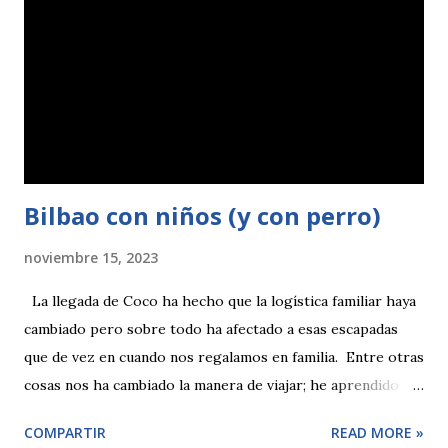
encontrarás con el final del Tren Histórico de Arganda ,
nosotros tuvimos la suerte de coincidir con él, si accedes
por ese sitio luego podrás bajar a la senda que rodea la
laguna para ello debes atravesar las vías con un poco de
cuidado. O bien puedes ir hacia la derecha e iniciar allí la
ruta...
Bilbao con niños (y con perro)
noviembre 15, 2023
La llegada de Coco ha hecho que la logística familiar haya
cambiado pero sobre todo ha afectado a esas escapadas
que de vez en cuando nos regalamos en familia. Entre otras
cosas nos ha cambiado la manera de viajar; he aprendido a
disfrutar con calma y que si no se llega a ver todo, pues
COMPARTIR
READ MORE »
tampoco pasa nada. Es una buena excusa para volver y si