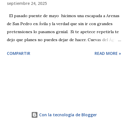
septiembre 24, 2025
El pasado puente de mayo hicimos una escapada a Arenas
de San Pedro en Ávila y la verdad que sin ir con grandes
pretensiones lo pasamos genial. Si te apetece repetirla te
dejo que planes no puedes dejar de hacer. Cuevas del Águila
El origen de este viaje es que queríamos visitar junto a los
COMPARTIR
READ MORE »
salvajitos las Cuevas del Águila así que buscamos
alojamiento cerca. Lo cierto es que son increíbles y por
muchas fotos que veas no le hacen justicia a estar allí en
persona. La visita es guiada y se hacen cada media hora
más o menos. Por poner una pega es que considero que es
una joya natural que quizás está demasiado expuesta a la
visitas pero tampoco soy experta en el tema. La visita es de
cerca de una hora pero amena para hacer con las salvajitas
Con la tecnología de Blogger
y salvajitos. Arenas de San Pedro En el mismo pueblo es
fundamental pasear por sus calles y poder llegar hasta el