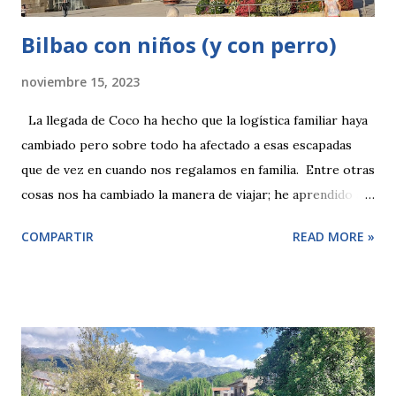
Bilbao con niños (y con perro)
noviembre 15, 2023
La llegada de Coco ha hecho que la logística familiar haya
cambiado pero sobre todo ha afectado a esas escapadas
que de vez en cuando nos regalamos en familia. Entre otras
cosas nos ha cambiado la manera de viajar; he aprendido a
disfrutar con calma y que si no se llega a ver todo, pues
COMPARTIR
READ MORE »
tampoco pasa nada. Es una buena excusa para volver y si
me lo pierdo, pues me lo pierdo. Así que con esta premisa
nos fuimos a conocer el nuevo Bilbao pasando de una ciudad
industrial a ser un placer pasear por su Ría. Si te apetece
volver o conocer Bilbao aquí te dejo unas cuantas ideas
para hacer.