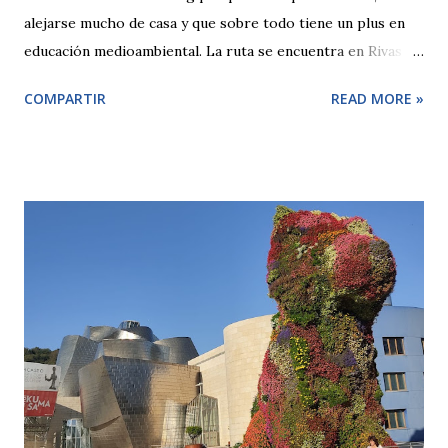
alejarse mucho de casa y que sobre todo tiene un plus en
educación medioambiental. La ruta se encuentra en Rivas
Vacia-Madrid con el navegador llegas sin problema
COMPARTIR
READ MORE »
poniendo Laguna El Campillo . A la entrada verás que no
están autorizado el paso de coches y que tendrás que dejar
el vehículo en la parte superior para luego volver a bajar a
la entrada, está muy cerquita. La ruta es circular y si la
haces entera son unos 5 kilometros. Anes de empezar
debes tener en cuenta que al ser una ruta circular puedes
empezar por un sentido u otro. Por la parte izquierda te
encontrarás con el final del Tren Histórico de Arganda ,
nosotros tuvimos la suerte de coincidir con él, si accedes
por ese sitio luego podrás bajar a la senda que rodea la
laguna para ello debes atravesar las vías con un poco de
cuidado. O bien puedes ir hacia la derecha e iniciar allí la
ruta...