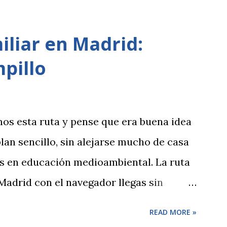
miliar en Madrid:
pillo
os esta ruta y pense que era buena idea
plan sencillo, sin alejarse mucho de casa
us en educación medioambiental. La ruta
Madrid con el navegador llegas sin
Campillo . A la entrada verás que no
READ MORE »
coches y que tendrás que dejar el