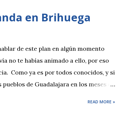
sear por su Ría. Si te apetece volver o
anda en Brihuega
unas cuantas ideas para hacer.
hablar de este plan en algún momento
ía no te habías animado a ello, por eso
cia. Como ya es por todos conocidos, y si
os pueblos de Guadalajara en los meses de
oración de la lavanda y el pueblo se cubre
READ MORE »
La tradición es visitar sus campos y
 de julio, en Brihuega, se hacen un
ar a conocer el pueblo y la tradición de