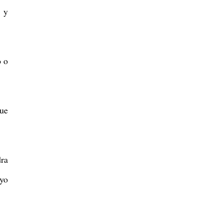
s y
o o
que
dra
 yo