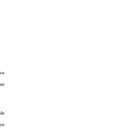
os
que
 de
os