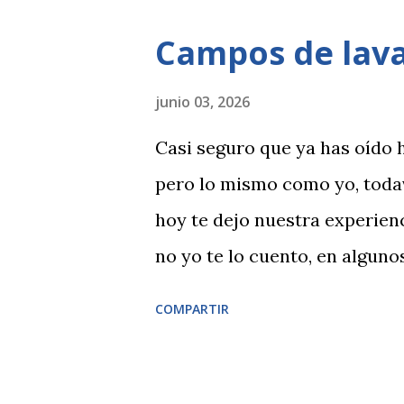
industrial a ser un placer pa
Campos de lav
conocer Bilbao aquí te dejo 
junio 03, 2026
Casi seguro que ya has oído 
pero lo mismo como yo, todav
hoy te dejo nuestra experien
no yo te lo cuento, en algun
junio y julio se produce la fl
COMPARTIR
por completo por este olor. 
durante unas fechas concretas
montón de actividades para d