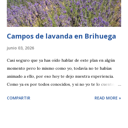
Campos de lavanda en Brihuega
junio 03, 2026
Casi seguro que ya has oído hablar de este plan en algún
momento pero lo mismo como yo, todavía no te habías
animado a ello, por eso hoy te dejo nuestra experiencia.
Como ya es por todos conocidos, y si no yo te lo cuento, en
algunos pueblos de Guadalajara en los meses de junio y
COMPARTIR
READ MORE »
julio se produce la floración de la lavanda y el pueblo se
cubre por completo por este olor. La tradición es visitar
sus campos y durante unas fechas concretas de julio, en
Brihuega, se hacen un montón de actividades para dar a