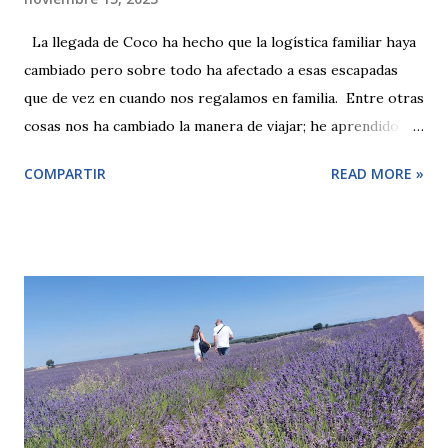
La llegada de Coco ha hecho que la logística familiar haya
cambiado pero sobre todo ha afectado a esas escapadas
que de vez en cuando nos regalamos en familia. Entre otras
cosas nos ha cambiado la manera de viajar; he aprendido a
disfrutar con calma y que si no se llega a ver todo, pues
COMPARTIR
READ MORE »
tampoco pasa nada. Es una buena excusa para volver y si
me lo pierdo, pues me lo pierdo. Así que con esta premisa
nos fuimos a conocer el nuevo Bilbao pasando de una ciudad
industrial a ser un placer pasear por su Ría. Si te apetece
volver o conocer Bilbao aquí te dejo unas cuantas ideas
para hacer.