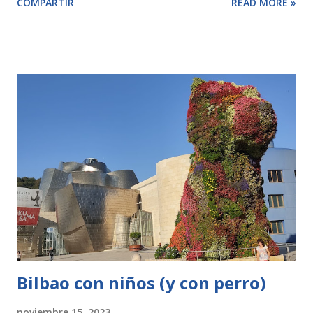
COMPARTIR
READ MORE »
poniendo Laguna El Campillo . A la entrada verás que no
están autorizado el paso de coches y que tendrás que dejar
el vehículo en la parte superior para luego volver a bajar a
la entrada, está muy cerquita. La ruta es circular y si la
haces entera son unos 5 kilometros. Anes de empezar
debes tener en cuenta que al ser una ruta circular puedes
empezar por un sentido u otro. Por la parte izquierda te
encontrarás con el final del Tren Histórico de Arganda ,
nosotros tuvimos la suerte de coincidir con él, si accedes
por ese sitio luego podrás bajar a la senda que rodea la
laguna para ello debes atravesar las vías con un poco de
cuidado. O bien puedes ir hacia la derecha e iniciar allí la
ruta...
Bilbao con niños (y con perro)
noviembre 15, 2023